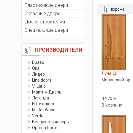
Пластиковые двери
дороже
Складные двери
Двери строителям
Специальные двери
ПРОИЗВОДИТЕЛИ
Браво
Ока
Луна ДГ
Лидер
Миланский оре
Line doors
Vi Lario
Мактим Дверь
Легенда
4 270 ₽
Интехпласт
В корзину
Мister Wood
Verda
Беларускiя дзверы
Optima Porte