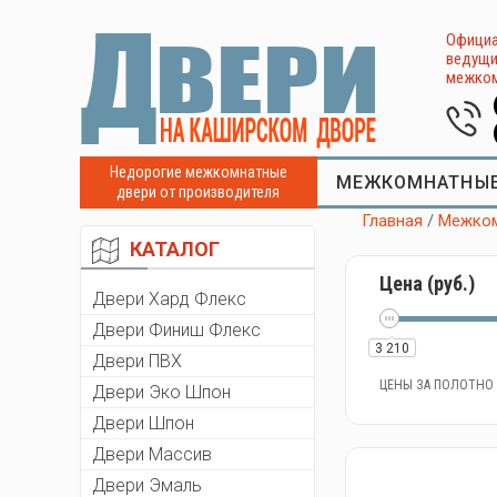
Официа
ведущи
межком
Недорогие межкомнатные
МЕЖКОМНАТНЫЕ
двери от производителя
Главная
/
Межком
КАТАЛОГ
Цена (руб.)
Двери Хард Флекс
Двери Финиш Флекс
3 210
Двери ПВХ
ЦЕНЫ ЗА ПОЛОТНО
Двери Эко Шпон
Двери Шпон
Двери Массив
Двери Эмаль