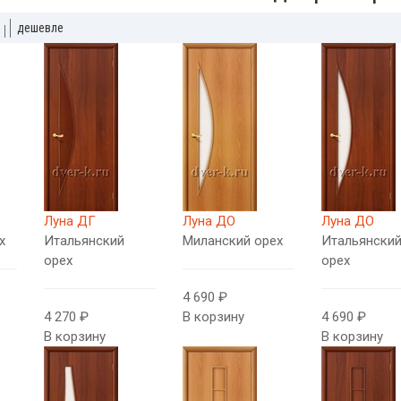
дешевле
Луна ДГ
Луна ДО
Луна ДО
х
Итальянский
Миланский орех
Итальянски
орех
орех
4 690 ₽
4 270 ₽
В корзину
4 690 ₽
В корзину
В корзину