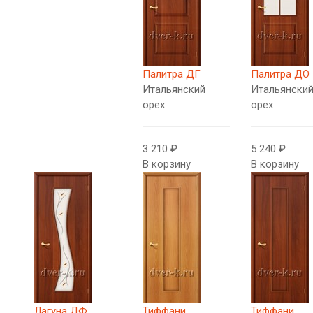
Палитра ДГ
Палитра ДО
Итальянский
Итальянски
орех
орех
3 210 ₽
5 240 ₽
В корзину
В корзину
Лагуна ДФ
Тиффани
Тиффани