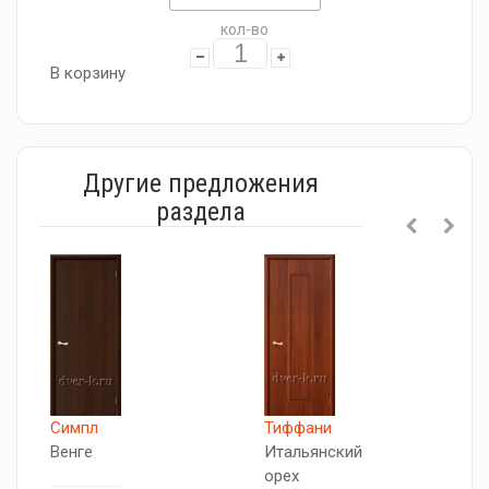
кол-во
В корзину
Другие предложения
раздела
Симпл
Тиффани
Л
Венге
Итальянский
И
орех
о