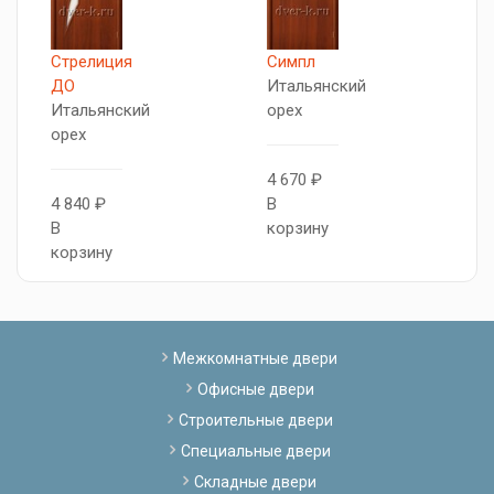
Стрелиция
Симпл
Д
ДО
Итальянский
В
Итальянский
орех
орех
4
4 670 ₽
В
4 840 ₽
В
к
В
корзину
корзину
Межкомнатные двери
Офисные двери
Строительные двери
Специальные двери
Складные двери