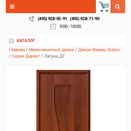
0
(495) 928-55-91
(495) 928-71-90
9:00 - 18:00
КАТАЛОГ
Главная
/
Межкомнатные двери
/
Двери Финиш Флекс
/
Серия Директ
/ Лагуна ДГ