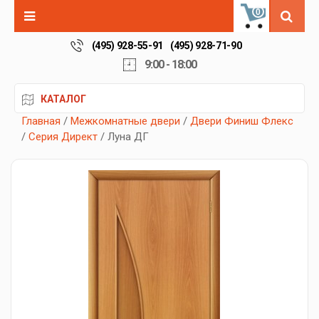
0
(495) 928-55-91
(495) 928-71-90
9:00 - 18:00
КАТАЛОГ
Главная
/
Межкомнатные двери
/
Двери Финиш Флекс
/
Серия Директ
/ Луна ДГ