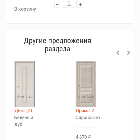
В корзину
Другие предложения
раздела
Диез ДГ
Прима-2
Д
Беленый
Cappuccino
Б
дуб
д
4 670 ₽