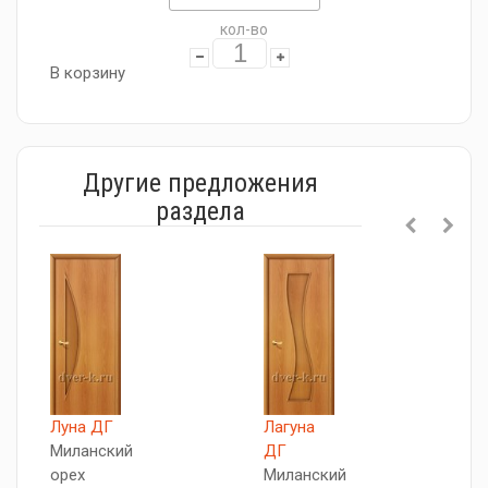
кол-во
В корзину
Другие предложения
раздела
Луна ДГ
Лагуна
Г
Миланский
ДГ
Д
орех
Миланский
М