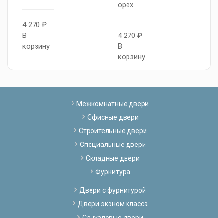
орех
о
4 270 ₽
В
4 270 ₽
4
корзину
В
В
корзину
к
Межкомнатные двери
Офисные двери
Строительные двери
Специальные двери
Складные двери
Фурнитура
Двери с фурнитурой
Двери эконом класса
Санузловые двери