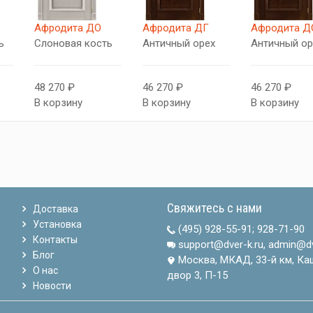
Афродита ДО
Афродита ДГ
Афродита Д
ь
Слоновая кость
Античный орех
Античный ор
48 270 ₽
46 270 ₽
46 270 ₽
В корзину
В корзину
В корзину
Свяжитесь с нами
Доставка
Установка
(495) 928-55-91
;
928-71-90
Контакты
support@dver-k.ru, admin@dv
Блог
Москва, МКАД, 33-й км, Ка
О нас
двор 3, П-15
Новости