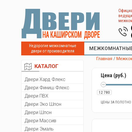
Официа
ведущи
межком
Недорогие межкомнатные
МЕЖКОМНАТНЫЕ
двери от производителя
Главная
/
Межком
КАТАЛОГ
Цена (руб.)
Двери Хард Флекс
Двери Финиш Флекс
12 780
Двери ПВХ
ЦЕНЫ ЗА ПОЛОТНО
Двери Эко Шпон
Двери Шпон
Двери Массив
Двери Эмаль