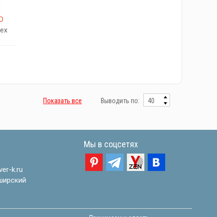
О
ех
Показать все
Выводить по:
Мы в соцсетях
er-k.ru
ширский