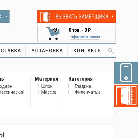
К
ВЫЗВАТЬ ЗАМЕРЩИКА
0
тов. -
0 ₽
0
оформить заказ
СТАВКА
УСТАНОВКА
КОНТАКТЫ
ль
Материал
Категория
одерн
Шпон
Гладкие
лассический
Массив
Филенчатые
ры