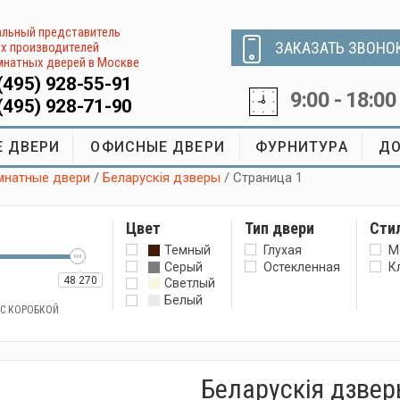
льный представитель
ЗАКАЗАТЬ ЗВОНО
х производителей
натных дверей в Москве
(495) 928-55-91
9:00 - 18:00
(495) 928-71-90
 ДВЕРИ
ОФИСНЫЕ ДВЕРИ
ФУРНИТУРА
ДО
натные двери
/
Беларускiя дзверы
/ Страница 1
Цвет
Тип двери
Сти
Темный
Глухая
М
Серый
Остекленная
К
48 270
Светлый
Белый
 С КОРОБКОЙ
Беларускiя дзве