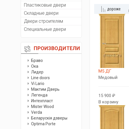
Пластиковые двери
дороже
Складные двери
Двери строителям
Специальные двери
ПРОИЗВОДИТЕЛИ
Браво
Ока
М5 ДГ
Лидер
Медовый
Line doors
Vi Lario
Мактим Дверь
Легенда
15 900 ₽
Интехпласт
В корзину
Мister Wood
Verda
Беларускiя дзверы
Optima Porte