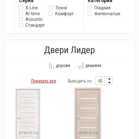
Серия
Категория
X-Line
Техно
Гладкие
Al-time
Комфорт
Филенчатые
Acoustic
Стандарт
Двери Лидер
дороже
дешевле
Показать все
Выводить по: