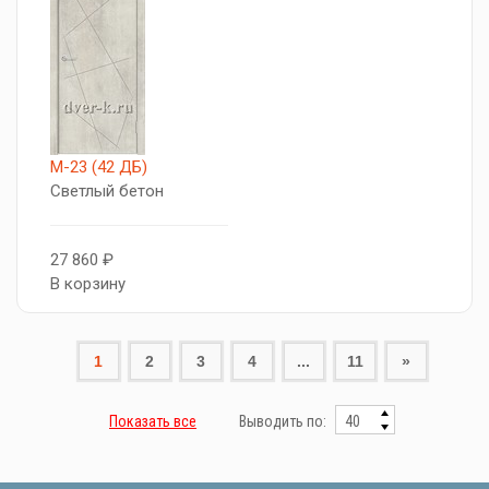
М-23 (42 ДБ)
Светлый бетон
27 860 ₽
В корзину
1
2
3
4
...
11
»
Показать все
Выводить по: