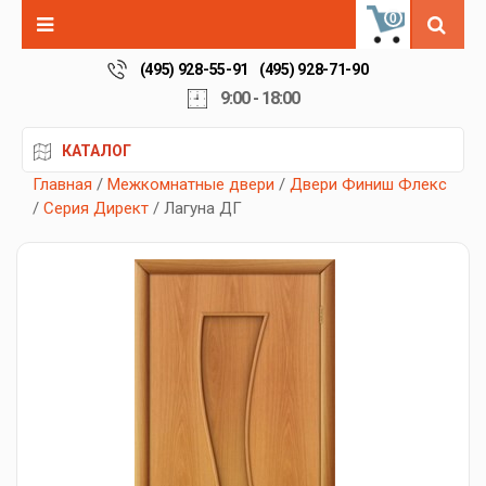
0
(495) 928-55-91
(495) 928-71-90
9:00 - 18:00
КАТАЛОГ
Главная
/
Межкомнатные двери
/
Двери Финиш Флекс
/
Серия Директ
/ Лагуна ДГ