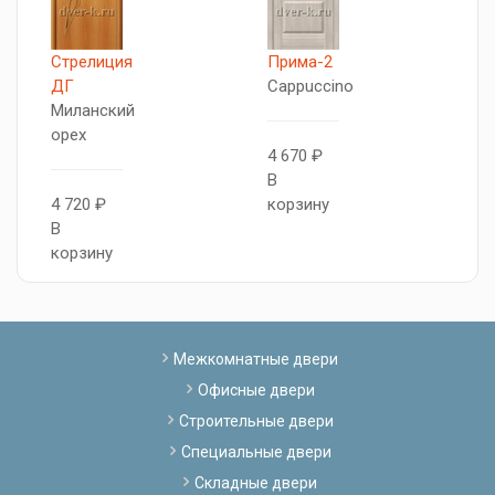
Стрелиция
Прима-2
Т
ДГ
Cappuccino
М
Миланский
о
орех
4 670 ₽
В
4
4 720 ₽
корзину
В
В
к
корзину
Межкомнатные двери
Офисные двери
Строительные двери
Специальные двери
Складные двери