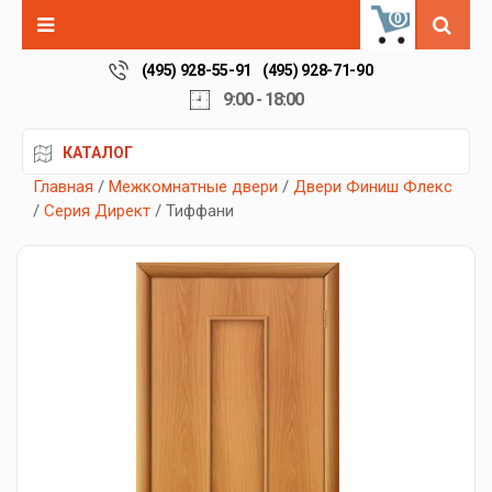
0
(495) 928-55-91
(495) 928-71-90
9:00 - 18:00
КАТАЛОГ
Главная
/
Межкомнатные двери
/
Двери Финиш Флекс
/
Серия Директ
/ Тиффани