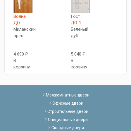
Волна
Гост
Т
ДО
ДО-1
М
Миланский
Беленый
о
орех
дуб
5
4 690 ₽
5 040 ₽
В
В
В
к
корзину
корзину
Межкомнатные двери
Офисные двери
Строительные двери
Специальные двери
Складные двери