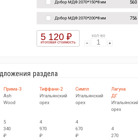
560
Добор МДФ 2070*150*8 мм
756
Добор МДФ 2070*200*8 мм
5 120 ₽
кол-во
итоговая стоимость
едложения раздела
Прима-3
Тиффани-2
Симпл
Лагуна
Ash
Итальянский
Итальянский
ДГ
Wood
орех
орех
Итальянски
орех
5
4
4
340
970
670
4
₽
₽
₽
270