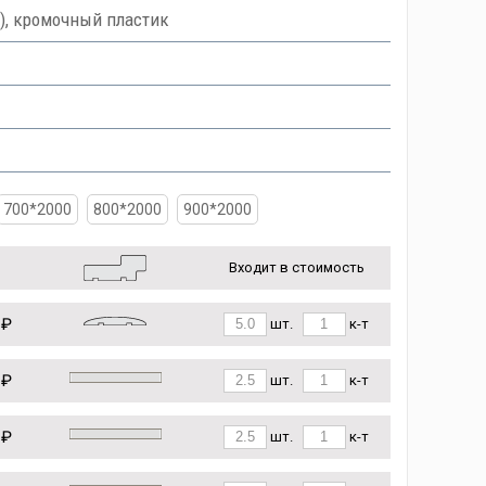
), кромочный пластик
700*2000
800*2000
900*2000
Входит в стоимость
 ₽
шт.
к-т
 ₽
шт.
к-т
 ₽
шт.
к-т