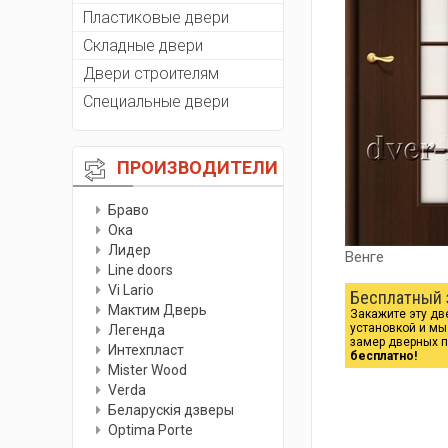
Пластиковые двери
Складные двери
Двери строителям
Специальные двери
ПРОИЗВОДИТЕЛИ
Браво
Ока
Лидер
Венге
Line doors
Vi Lario
Бесплатный 
Мактим Дверь
Закажите эту дв
установкой и м
Легенда
замер дверных 
Интехпласт
бесплатно!
Мister Wood
Verda
Беларускiя дзверы
Optima Porte