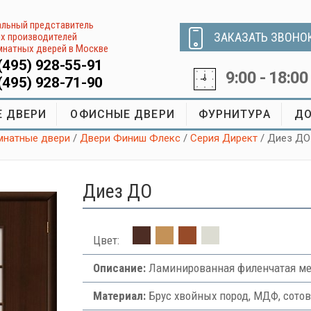
льный представитель
ЗАКАЗАТЬ ЗВОНО
х производителей
натных дверей в Москве
(495) 928-55-91
9:00 - 18:00
(495) 928-71-90
 ДВЕРИ
ОФИСНЫЕ ДВЕРИ
ФУРНИТУРА
ДО
натные двери
/
Двери Финиш Флекс
/
Серия Директ
/ Диез ДО
Диез ДО
Цвет:
Описание:
Ламинированная филенчатая м
Материал:
Брус хвойных пород, МДФ, сото