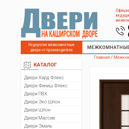
Официа
ведущи
межком
Недорогие межкомнатные
МЕЖКОМНАТНЫЕ
двери от производителя
Главная
/
Межком
КАТАЛОГ
Двери Хард Флекс
Двери Финиш Флекс
Двери ПВХ
Двери Эко Шпон
Двери Шпон
Двери Массив
Двери Эмаль