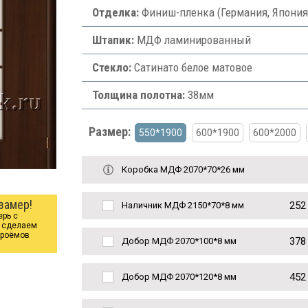
Отделка:
Финиш-пленка (Германия, Япония
Штапик:
МДФ ламинированный
Стекло:
Сатинато белое матовое
Толщина полотна:
38мм
Размер:
550*1900
600*1900
600*2000
Коробка МДФ 2070*70*26 мм
замер!
252
Наличник МДФ 2150*70*8 мм
ерь с
ы сделаем
проёмов
378
Добор МДФ 2070*100*8 мм
452
Добор МДФ 2070*120*8 мм