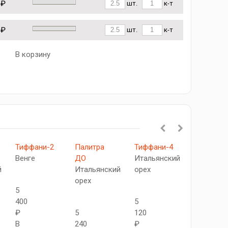
 ₽
шт.
к-т
 ₽
шт.
к-т
В корзину
Тиффани-2
Палитра
Тиффани-4
Диез
Венге
ДО
Итальянский
ДГ
й
Итальянский
орех
Венге
орех
5
400
5
4
₽
5
120
840
В
240
₽
₽