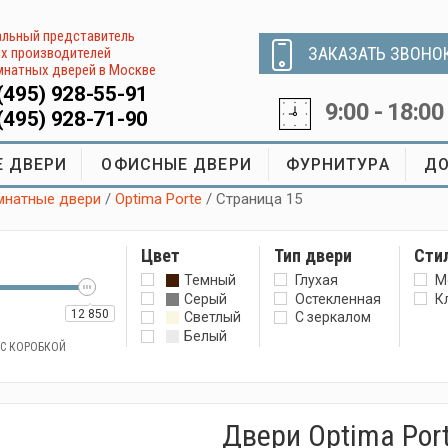
льный представитель
ЗАКАЗАТЬ ЗВОНО
х производителей
натных дверей в Москве
(495) 928-55-91
9:00 - 18:00
(495) 928-71-90
 ДВЕРИ
ОФИСНЫЕ ДВЕРИ
ФУРНИТУРА
ДО
натные двери
/
Optima Porte
/ Страница 15
Цвет
Тип двери
Сти
Темный
Глухая
М
Серый
Остекленная
К
12 850
Светлый
С зеркалом
Белый
 С КОРОБКОЙ
Двери Optima Por