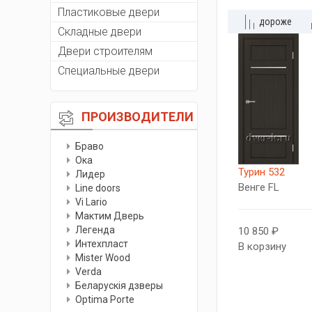
Пластиковые двери
дороже
Складные двери
Двери строителям
Специальные двери
ПРОИЗВОДИТЕЛИ
Браво
Ока
Турин 532
Лидер
Венге FL
Line doors
Vi Lario
Мактим Дверь
Легенда
10 850 ₽
Интехпласт
В корзину
Мister Wood
Verda
Беларускiя дзверы
Optima Porte