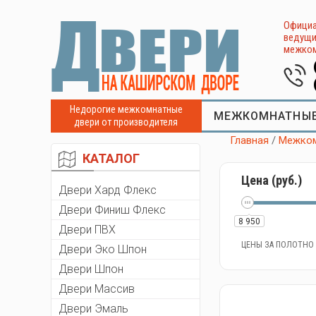
Официа
ведущи
межком
Недорогие межкомнатные
МЕЖКОМНАТНЫЕ
двери от производителя
Главная
/
Межком
КАТАЛОГ
Цена (руб.)
Двери Хард Флекс
Двери Финиш Флекс
8 950
Двери ПВХ
ЦЕНЫ ЗА ПОЛОТНО
Двери Эко Шпон
Двери Шпон
Двери Массив
Двери Эмаль