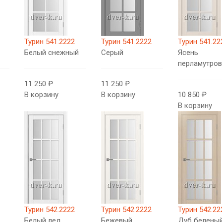
Турин 541.2222
Турин 541.2222
Турин 541.22
Белый снежный
Серый
Ясень
перламутро
11 250 ₽
11 250 ₽
В корзину
В корзину
10 850 ₽
В корзину
Турин 542.2222
Турин 542.2222
Турин 542.22
Белый лед
Бежевый
Дуб беленый