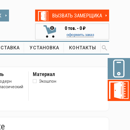
К
ВЫЗВАТЬ ЗАМЕРЩИКА
0
тов. -
0 ₽
0
оформить заказ
СТАВКА
УСТАНОВКА
КОНТАКТЫ
ль
Материал
одерн
Экошпон
лассический
te