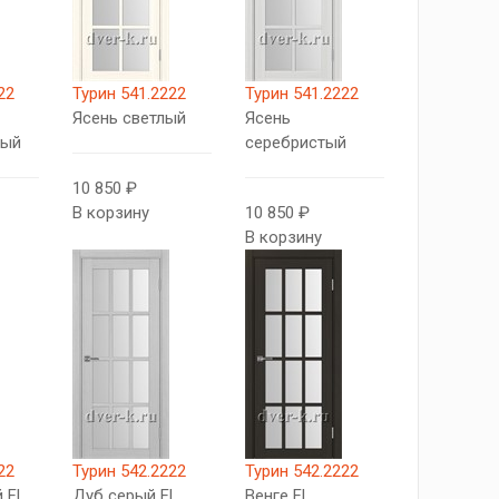
22
Турин 541.2222
Турин 541.2222
Ясень светлый
Ясень
вый
серебристый
10 850 ₽
В корзину
10 850 ₽
В корзину
22
Турин 542.2222
Турин 542.2222
 FL
Дуб серый FL
Венге FL