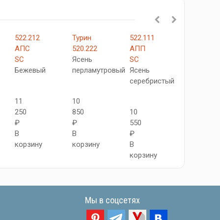
522.212
Турин
522.111
Турин
АПС
520.222
АПП
520.111
SC
Ясень
SC
Ясень
Бежевый
перламутровый
Ясень
светлый
серебристый
11
10
10
250
850
10
250
₽
₽
550
₽
В
В
₽
В
корзину
корзину
В
корзину
корзину
Мы в соцсетях