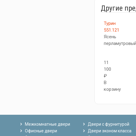
Другие пр
Турин
551.121
Ясень
перламутровы
11
100
₽
В
корзину
Межкомнатные двери
Двери с фурнитурой
Офисные двери
Двери эконом класса