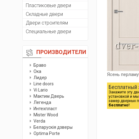
Пластиковые двери
Складные двери
Двери строителям
Специальные двери
ПРОИЗВОДИТЕЛИ
Браво
Ока
Ясень перлам
Лидер
Line doors
Бесплатный 
Vi Lario
Закажите эту дв
Мактим Дверь
установкой и м
замер дверных 
Легенда
бесплатно!
Интехпласт
Мister Wood
Verda
Беларускiя дзверы
Optima Porte