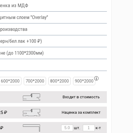
ленка из МДФ
тным слоем "Overlay"
производства
ерн/бел лак +100 ₽)
не (до 1100*2300мм)
600*2000
700*2000
800*2000
900*2000
Входит в стоимость
5 ₽
Наценка за комплект
 ₽
шт.
к-т