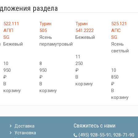
едложения раздела
522.111
Турин
Турин
525.121
АПП
505
541.2222
АПС
SG
Ясень
Бежевый
SG
й
Бежевый
перламутровый
Ясень
светлый
11
10
8
250
950
950
₽
10
₽
₽
В
850
В
В
корзину
₽
корзину
корзину
В
корзину
Свяжитесь с нами
Доставка
Установка
(495) 928-55-91
;
928-71-90