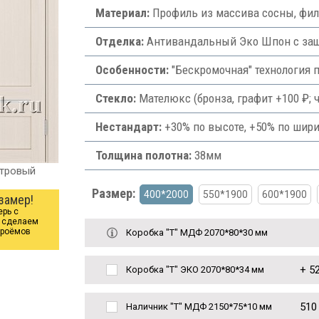
Материал:
Профиль из массива сосны, фи
Отделка:
Антивандальный Эко Шпон с защи
Особенности:
"Бескромочная" технология 
Стекло:
Мателюкс (бронза, графит +100 ₽; ч
Нестандарт:
+30% по высоте, +50% по шири
Толщина полотна:
38мм
утровый
Размер:
400*2000
550*1900
600*1900
замер!
ерь с
ы сделаем
проёмов
Коробка "Т" МДФ 2070*80*30 мм
+
52
Коробка "Т" ЭКО 2070*80*34 мм
510
Наличник "Т" МДФ 2150*75*10 мм