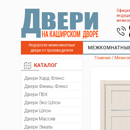
Официа
ведущи
межком
Недорогие межкомнатные
МЕЖКОМНАТНЫЕ
двери от производителя
Главная
/
Межком
КАТАЛОГ
Двери Хард Флекс
Двери Финиш Флекс
Двери ПВХ
Двери Эко Шпон
Двери Шпон
Двери Массив
Двери Эмаль