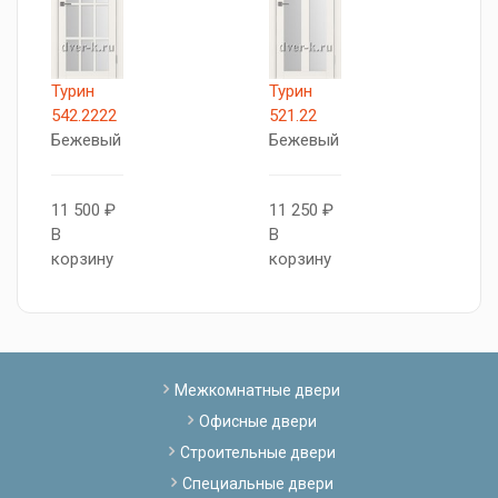
Турин
Турин
П
542.2222
521.22
N
Бежевый
Бежевый
O
11 500 ₽
11 250 ₽
9
В
В
В
корзину
корзину
к
Межкомнатные двери
Офисные двери
Строительные двери
Специальные двери