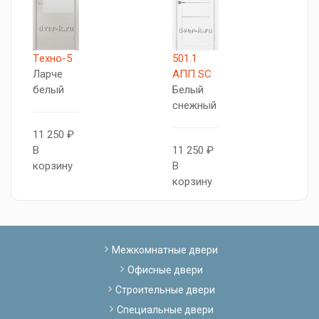
Tехно-5
501.1
5
Ларче
АПП SC
А
белый
Белый
Б
снежный
с
11 250 ₽
В
11 250 ₽
1
корзину
В
В
корзину
к
Межкомнатные двери
Офисные двери
Строительные двери
Специальные двери