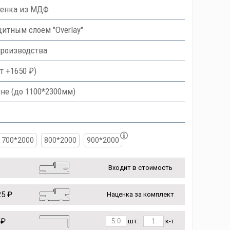
ленка из МДФ
тным слоем "Overlay"
производства
т +1650 ₽)
не (до 1100*2300мм)
700*2000
800*2000
900*2000
Входит в стоимость
5 ₽
Наценка за комплект
 ₽
шт.
к-т