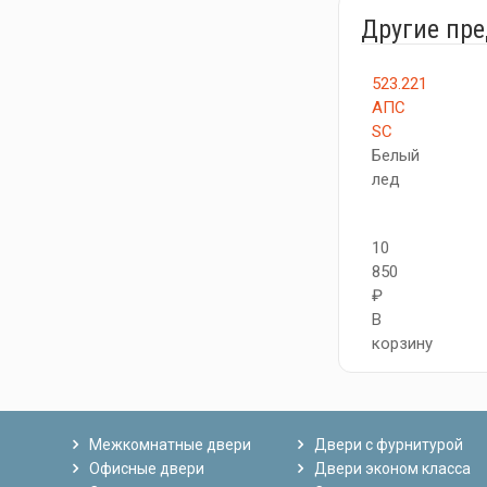
Другие пр
523.221
АПС
SC
Белый
лед
10
850
₽
В
корзину
Межкомнатные двери
Двери с фурнитурой
Офисные двери
Двери эконом класса