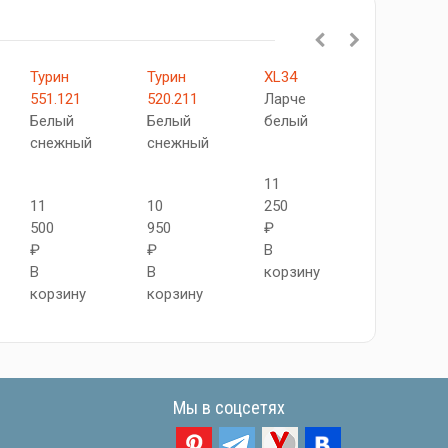
Турин
Турин
XL34
Прима-13.
551.121
520.211
Ларче
White
Белый
Белый
белый
Mix
снежный
снежный
11
8
11
10
250
930
500
950
₽
₽
₽
₽
В
В
В
В
корзину
корзину
корзину
корзину
Мы в соцсетях