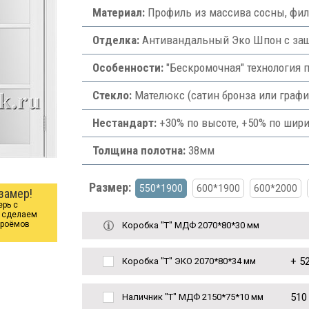
Материал:
Профиль из массива сосны, фи
Отделка:
Антивандальный Эко Шпон с защи
Особенности:
"Бескромочная" технология 
Стекло:
Мателюкс (сатин бронза или графи
Нестандарт:
+30% по высоте, +50% по шири
Толщина полотна:
38мм
Размер:
550*1900
600*1900
600*2000
замер!
ерь с
ы сделаем
проёмов
Коробка "Т" МДФ 2070*80*30 мм
+
52
Коробка "Т" ЭКО 2070*80*34 мм
510
Наличник "Т" МДФ 2150*75*10 мм