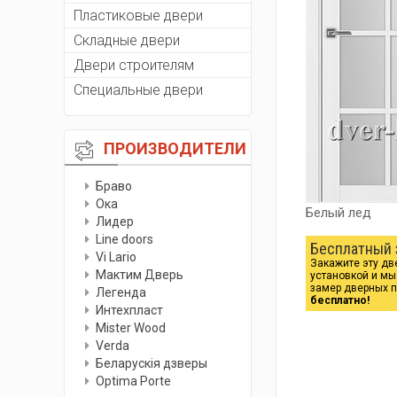
Пластиковые двери
Складные двери
Двери строителям
Специальные двери
ПРОИЗВОДИТЕЛИ
Браво
Ока
Белый лед
Лидер
Line doors
Бесплатный 
Vi Lario
Закажите эту дв
Мактим Дверь
установкой и м
замер дверных 
Легенда
бесплатно!
Интехпласт
Мister Wood
Verda
Беларускiя дзверы
Optima Porte