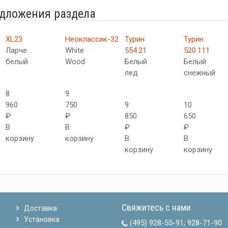
едложения раздела
XL23
Неоклассик-32
Турин
Турин
Ларче
White
554.21
520.111
белый
Wood
Белый
Белый
лед
снежный
8
9
960
750
9
10
₽
₽
850
650
В
В
₽
₽
корзину
корзину
В
В
корзину
корзину
Свяжитесь с нами
Доставка
Установка
(495) 928-55-91
;
928-71-90