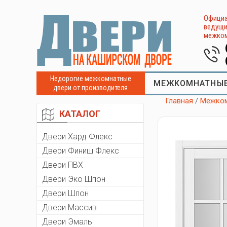
Официа
ведущи
межком
Недорогие межкомнатные
МЕЖКОМНАТНЫЕ
двери от производителя
Главная
/
Межком
КАТАЛОГ
Двери Хард Флекс
Двери Финиш Флекс
Двери ПВХ
Двери Эко Шпон
Двери Шпон
Двери Массив
Двери Эмаль