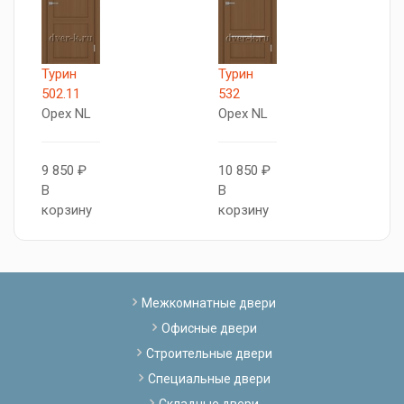
Турин
Турин
X
502.11
532
О
Орех NL
Орех NL
8
9 850 ₽
10 850 ₽
В
В
В
к
корзину
корзину
Межкомнатные двери
Офисные двери
Строительные двери
Специальные двери
Складные двери