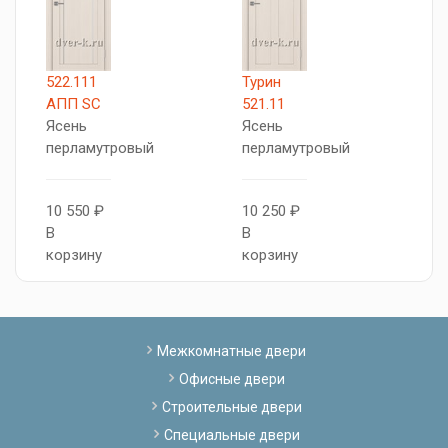
522.111
Турин
Т
АПП SC
521.11
5
Ясень
Ясень
Я
перламутровый
перламутровый
п
10 550 ₽
10 250 ₽
8
В
В
В
корзину
корзину
к
Межкомнатные двери
Офисные двери
Строительные двери
Специальные двери