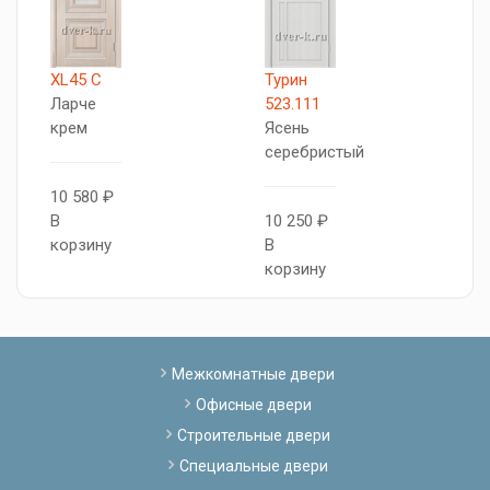
XL45 C
Турин
Т
Ларче
523.111
5
крем
Ясень
Я
серебристый
п
10 580 ₽
В
10 250 ₽
1
корзину
В
В
корзину
к
Межкомнатные двери
Офисные двери
Строительные двери
Специальные двери