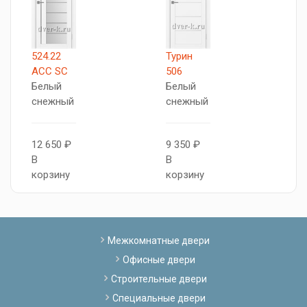
524.22
Турин
5
АСС SC
506
А
Белый
Белый
Б
снежный
снежный
л
12 650 ₽
9 350 ₽
1
В
В
В
корзину
корзину
к
Межкомнатные двери
Офисные двери
Строительные двери
Специальные двери