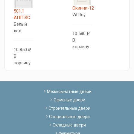
Скинни-12
501.1
Т
Whitey
АПП SC
5
Белый
Б
лед
л
10 580 ₽
В
корзину
10 850 ₽
8
В
В
корзину
к
Межкомнатные двери
Офисные двери
Строительные двери
Специальные двери
Складные двери
Фурнитура