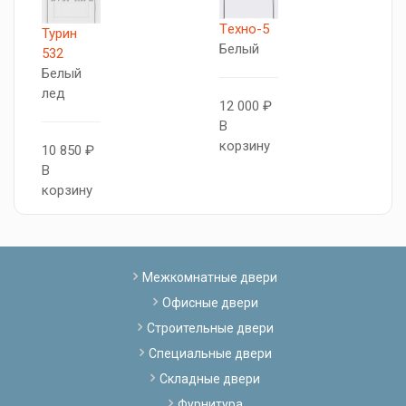
Tехно-5
Турин
T
Белый
532
Л
Белый
б
лед
12 000 ₽
В
1
корзину
10 850 ₽
В
В
к
корзину
Межкомнатные двери
Офисные двери
Строительные двери
Специальные двери
Складные двери
Фурнитура