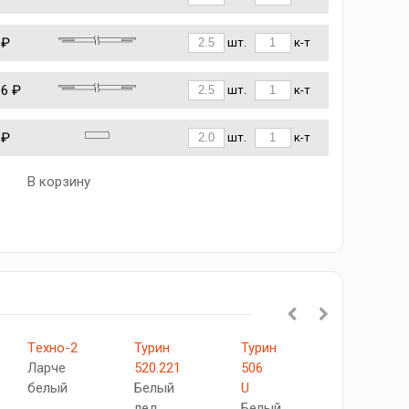
 ₽
шт.
к-т
96 ₽
шт.
к-т
 ₽
шт.
к-т
В корзину
Tехно-2
Турин
Турин
501.1
Ларче
520.221
506
АПП
белый
Белый
U
SG
лед
Белый
Белый