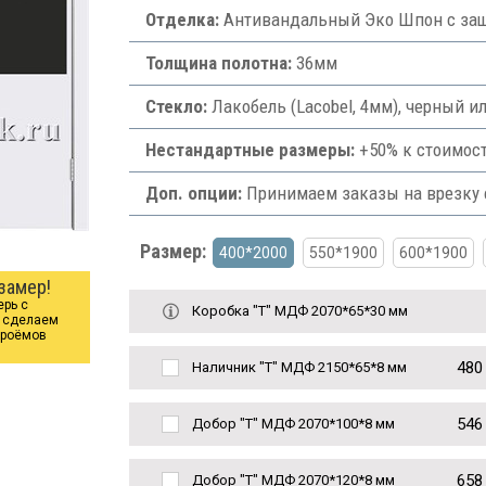
Отделка:
Антивандальный Эко Шпон с защ
Толщина полотна:
36мм
Стекло:
Лакобель (Lacobel, 4мм), черный и
Нестандартные размеры:
+50% к стоимост
Доп. опции:
Принимаем заказы на врезку ф
Размер:
400*2000
550*1900
600*1900
замер!
ерь с
Коробка "Т" МДФ 2070*65*30 мм
ы сделаем
проёмов
480
Наличник "Т" МДФ 2150*65*8 мм
546
Добор "Т" МДФ 2070*100*8 мм
658
Добор "Т" МДФ 2070*120*8 мм