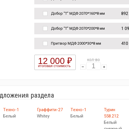
892
Добор "Т" МДФ 2070*160*8 мм
1 0
Добор "Т" МДФ 2070*200*8 мм
410
Притвор МДФ 2000*30*8 мм
12 000 ₽
кол-во
итоговая стоимость
едложения раздела
Tехно-1
Граффити-27
Tехно-1
Турин
Белый
Whitey
Белый
558.212
Белый
снежный