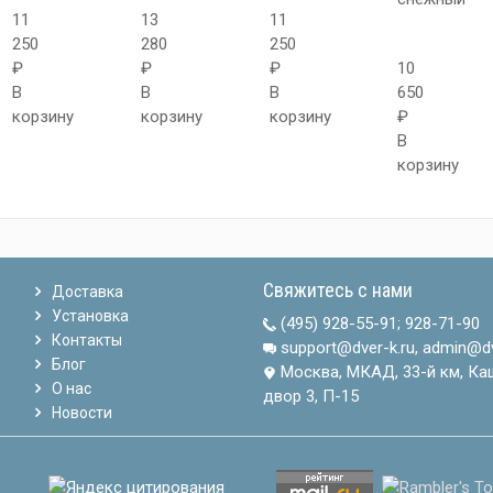
11
13
11
250
280
250
₽
₽
₽
10
В
В
В
650
корзину
корзину
корзину
₽
В
корзину
Свяжитесь с нами
Доставка
Установка
(495) 928-55-91
;
928-71-90
Контакты
support@dver-k.ru, admin@dv
Блог
Москва, МКАД, 33-й км, Ка
О нас
двор 3, П-15
Новости