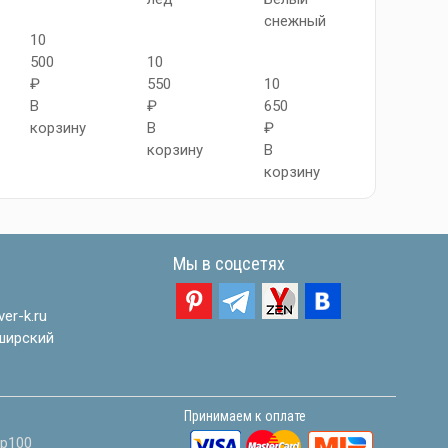
снежный
снежный
10
500
10
₽
550
10
11
В
₽
650
250
корзину
В
₽
₽
корзину
В
В
корзину
корзину
Мы в соцсетях
er-k.ru
ширский
Принимаем к оплате