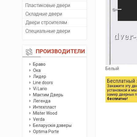
Пластиковые двери
Складные двери
Двери строителям
Специальные двери
ПРОИЗВОДИТЕЛИ
Браво
Белый
Ока
Лидер
Бесплатный 
Line doors
Закажите эту дв
Vi Lario
установкой и м
Мактим Дверь
замер дверных 
бесплатно!
Легенда
Интехпласт
Мister Wood
Verda
Беларускiя дзверы
Optima Porte