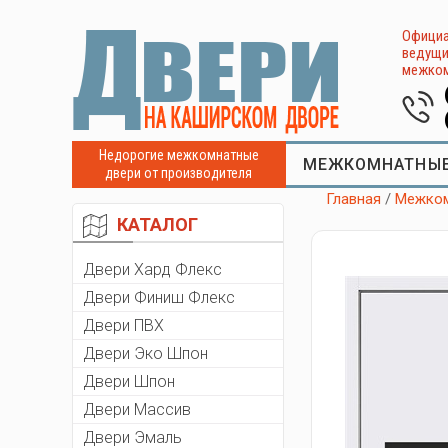
Официа
ведущи
межком
Недорогие межкомнатные
МЕЖКОМНАТНЫЕ
двери от производителя
Главная
/
Межком
КАТАЛОГ
Двери Хард Флекс
Двери Финиш Флекс
Двери ПВХ
Двери Эко Шпон
Двери Шпон
Двери Массив
Двери Эмаль