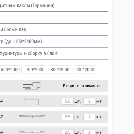
итным лаком (Германия)
ли белый лак
и (до 1100*2400мм)
урнитуры и сборку в блок!
600*2000
700*2000
800*2000
900*2000
Входит в стоимость
 ₽
шт.
к-т
 ₽
шт.
к-т
 ₽
шт.
к-т