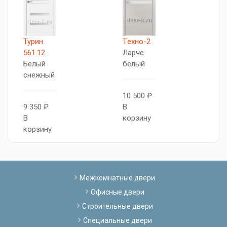
Турин
Tехно-2
Т
561.12
Ларче
5
Белый
белый
Б
снежный
с
10 500 ₽
9 350 ₽
В
1
В
корзину
В
корзину
к
Межкомнатные двери
Офисные двери
Строительные двери
Специальные двери