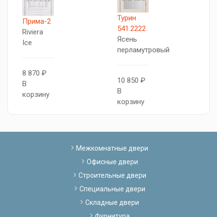
Турин
5
Прима-2
541.2222
А
Riviera
Ясень
Я
Ice
перламутровый
п
8 870 ₽
10 850 ₽
1
В
В
В
корзину
корзину
к
Межкомнатные двери
Офисные двери
Строительные двери
Специальные двери
Складные двери
Фурнитура