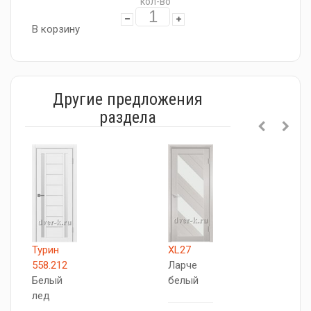
кол-во
В корзину
Другие предложения
раздела
Турин
XL27
Т
558.212
Ларче
5
Белый
белый
Б
лед
л