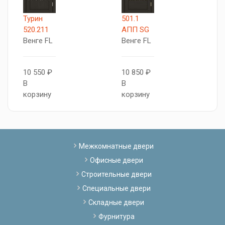
Турин
501.1
5
520.211
АПП SG
А
Венге FL
Венге FL
В
10 550 ₽
10 850 ₽
1
В
В
В
корзину
корзину
к
Межкомнатные двери
Офисные двери
Строительные двери
Специальные двери
Складные двери
Фурнитура