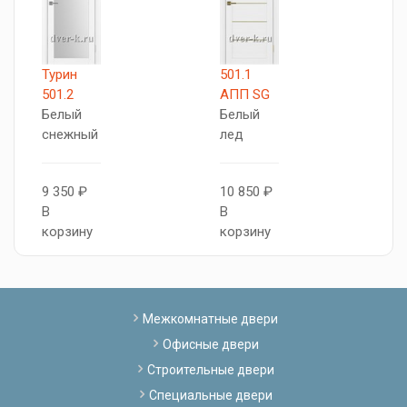
Турин
501.1
Б
501.2
АПП SG
B
Белый
Белый
V
снежный
лед
8
9 350 ₽
10 850 ₽
В
В
В
к
корзину
корзину
Межкомнатные двери
Офисные двери
Строительные двери
Специальные двери