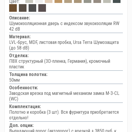
Цвет:
Описание:
Шумоизоляционная дверь с индексом звукоизоляции RW
42 dB
Материал:
LVL-брус, MDF, листовая пробка, Ursa Terra Шумозащита
(до 58 dB)
Отделка:
ПВХ структурный (3D-пленка, Германия), кромочный
пластик
Толщина полотна:
50мм
Особенности:
Заводская врезка под магнитный механизм замка M-3-CL
(WC)
Комплектация:
Полотно и коробка (3 шт). Вся фурнитура приобретается
отдельно!
Доп. опции:
Выпадающий порог (автопорог) с врезкой + 3850 руб. к