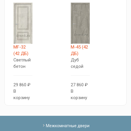
MF-32
М-45 (42
К
(42 ДБ)
ДБ)
(
Светлый
Дуб
R
бетон
седой
3
29 860 ₽
27 860 ₽
В
В
В
к
корзину
корзину
Межкомнатные двери