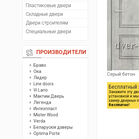
Пластиковые двери
Складные двери
Двери строителям
Специальные двери
ПРОИЗВОДИТЕЛИ
Браво
Ока
Серый бетон
Лидер
Line doors
Бесплатный 
Vi Lario
Закажите эту дв
Мактим Дверь
установкой и м
замер дверных 
Легенда
бесплатно!
Интехпласт
Мister Wood
Verda
Беларускiя дзверы
Optima Porte