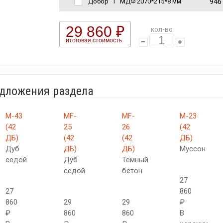
946
Добор "Т" МДФ 2070*215*8 мм
29 860 ₽
кол-во
итоговая стоимость
едложения раздела
М-43
MF-
MF-
М-23
(42
25
26
(42
ДБ)
(42
(42
ДБ)
Дуб
ДБ)
ДБ)
Муссон
седой
Дуб
Темный
седой
бетон
27
27
860
860
29
29
₽
₽
860
860
В