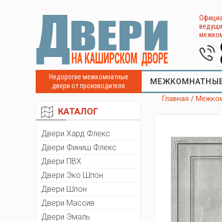
Официа
ведущи
межком
Недорогие межкомнатные
МЕЖКОМНАТНЫЕ
двери от производителя
Главная
/
Межком
КАТАЛОГ
Двери Хард Флекс
Двери Финиш Флекс
Двери ПВХ
Двери Эко Шпон
Двери Шпон
Двери Массив
Двери Эмаль