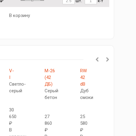
 ₽
шт.
к-т
В корзину
V-
М-26
RW
MF-
I
(42
42
26
Светло-
ДБ)
dB
(42
серый
Серый
Дуб
ДБ)
бетон
смоки
Серый
бетон
30
650
27
25
₽
860
580
29
В
₽
₽
860