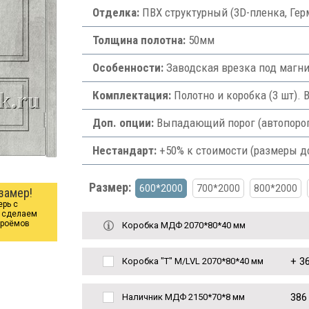
Отделка:
ПВХ структурный (3D-пленка, Гер
Толщина полотна:
50мм
Особенности:
Заводская врезка под магни
Комплектация:
Полотно и коробка (3 шт). 
Доп. опции:
Выпадающий порог (автопорог) 
Нестандарт:
+50% к стоимости (размеры д
Размер:
600*2000
700*2000
800*2000
замер!
ерь с
ы сделаем
проёмов
Коробка МДФ 2070*80*40 мм
+
36
Коробка "Т" M/LVL 2070*80*40 мм
386
Наличник МДФ 2150*70*8 мм