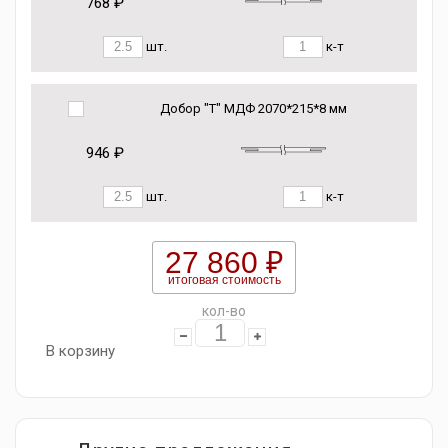
768 ₽
шт.
к-т
Добор "Т" МДФ 2070*215*8 мм
946 ₽
шт.
к-т
27 860 ₽
итоговая стоимость
кол-во
В корзину