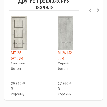
Другие предложения
раздела
MF-25
М-26 (42
A
(42 ДБ)
ДБ)
Г
Светлый
Серый
бетон
бетон
2
В
29 860 ₽
27 860 ₽
к
В
В
корзину
корзину