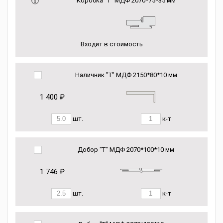
Коробка “Т” МДФ 2070*75*35 мм
Входит в стоимость
Наличник "Т" МДФ 2150*80*10 мм
1 400 ₽
шт.
к-т
Добор "Т" МДФ 2070*100*10 мм
1 746 ₽
шт.
к-т