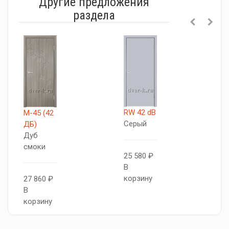
Другие предложения
раздела
RW 42 dB
М-45 (42
V
Серый
ДБ)
Т
Дуб
с
смоки
25 580 ₽
В
2
корзину
27 860 ₽
В
В
к
корзину