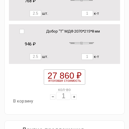
768 ₽
шт.
к-т
Добор "Т" МДФ 2070*215*8 мм
946 ₽
шт.
к-т
27 860 ₽
итоговая стоимость
кол-во
В корзину