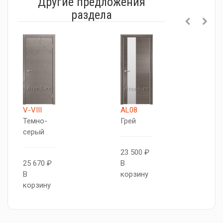
Другие предложения
раздела
V-VIII
AL08
М
Темно-
Грей
Д
серый
Т
б
23 500 ₽
25 670 ₽
В
В
корзину
2
корзину
В
к