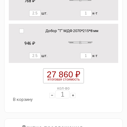
768 ₽
шт.
к-т
Добор "Т" МДФ 2070*215*8 мм
946 ₽
шт.
к-т
27 860 ₽
итоговая стоимость
кол-во
В корзину