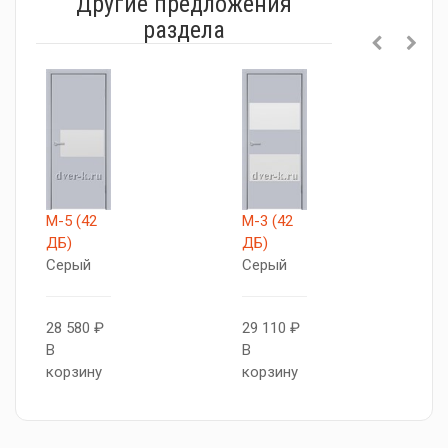
Другие предложения
раздела
М-5 (42
М-3 (42
V
ДБ)
ДБ)
С
Серый
Серый
с
28 580 ₽
29 110 ₽
2
В
В
В
корзину
корзину
к