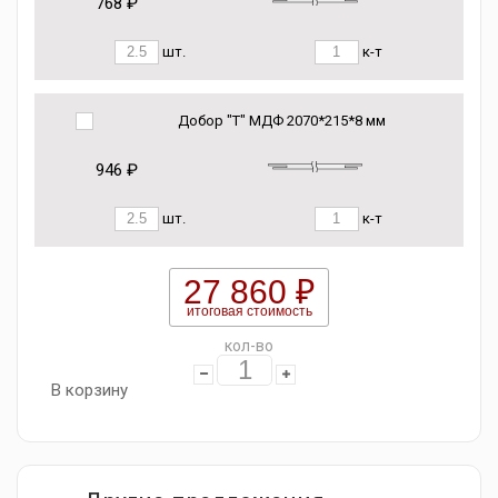
768 ₽
шт.
к-т
Добор "Т" МДФ 2070*215*8 мм
946 ₽
шт.
к-т
27 860 ₽
итоговая стоимость
кол-во
В корзину