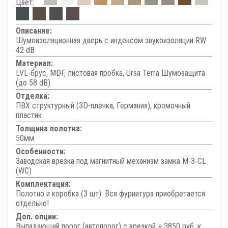
Цвет:
Описание:
Шумоизоляционная дверь с индексом звукоизоляции RW
42 dB
Материал:
LVL-брус, MDF, листовая пробка, Ursa Terra Шумозащита
(до 58 dB)
Отделка:
ПВХ структурный (3D-пленка, Германия), кромочный
пластик
Толщина полотна:
50мм
Особенности:
Заводская врезка под магнитный механизм замка M-3-CL
(WC)
Комплектация:
Полотно и коробка (3 шт). Вся фурнитура приобретается
отдельно!
Доп. опции:
Выпадающий порог (автопорог) с врезкой + 3850 руб. к