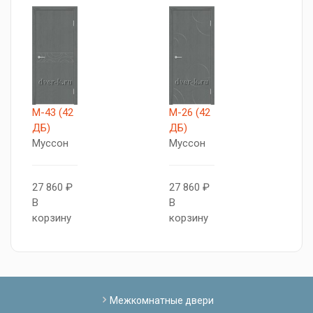
М-43 (42
М-26 (42
V
ДБ)
ДБ)
С
Муссон
Муссон
с
27 860 ₽
27 860 ₽
3
В
В
В
корзину
корзину
к
Межкомнатные двери