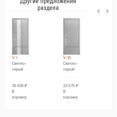
Другие предложения
раздела
V-I
V-XI
М
Светло-
Светло-
Д
серый
серый
Д
с
30 650 ₽
25 670 ₽
В
В
2
корзину
корзину
В
к