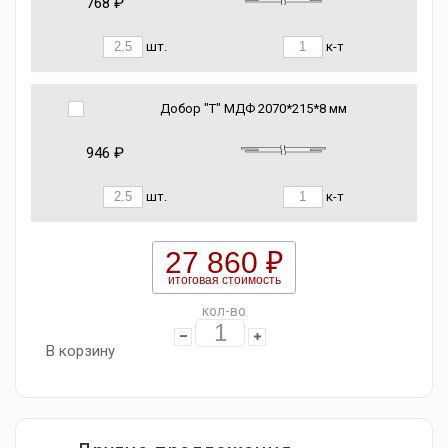
768 ₽
шт.
к-т
Добор "Т" МДФ 2070*215*8 мм
946 ₽
шт.
к-т
27 860 ₽
итоговая стоимость
кол-во
В корзину