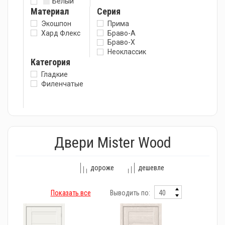
Белый
Материал
Серия
Экошпон
Прима
Хард Флекс
Браво-А
Браво-X
Неоклассик
Категория
Гладкие
Филенчатые
Двери Mister Wood
дороже
дешевле
Показать все
Выводить по: