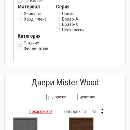
Белый
Материал
Серия
Экошпон
Прима
Хард Флекс
Браво-А
Браво-X
Неоклассик
Категория
Гладкие
Филенчатые
Двери Mister Wood
дороже
дешевле
Показать все
Выводить по: