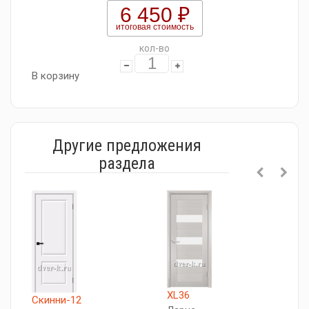
6 450 ₽
итоговая стоимость
кол-во
В корзину
Другие предложения
раздела
XL36
Скинни-12
П