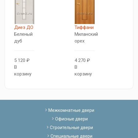
Диез ДО
Тиффани
В
Беленый
Миланский
Д
дуб
орех
М
о
5 120 ₽
4 270 ₽
В
В
4
корзину
корзину
В
к
Межкомнатные двери
Офисные двери
Строительные двери
Специальные двери