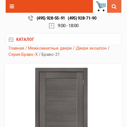
0
(495) 928-55-91
(495) 928-71-90
9:00 - 18:00
КАТАЛОГ
Главная
/
Межкомнатные двери
/
Двери экошпон
/
Серия Браво-X
/ Браво-21