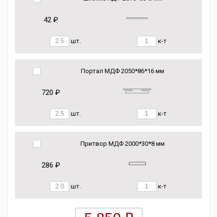
42 ₽
шт.
к-т
Портал МДФ 2050*86*16 мм
720 ₽
шт.
к-т
Притвор МДФ 2000*30*8 мм
286 ₽
шт.
к-т