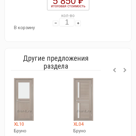
5 850 ₽
итоговая стоимость
кол-во
В корзину
Другие предложения
раздела
XL10
XL04
X
Бруно
Бруно
Б