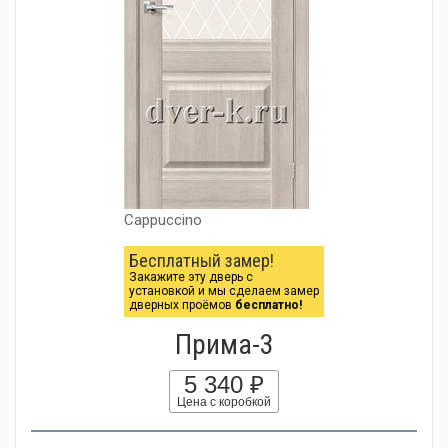
Cappuccino
Бесплатный замер!
Закажите эту дверь с
установкой и мы сделаем замер
дверных проёмов
бесплатно!
Прима-3
5 340 ₽
Цена с коробкой