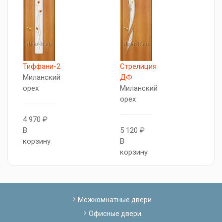
X
Тиффани-2
Стрелиция
К
Миланский
ДФ
орех
Миланский
орех
6
В
4 970 ₽
к
В
5 120 ₽
корзину
В
корзину
Межкомнатные двери
Офисные двери