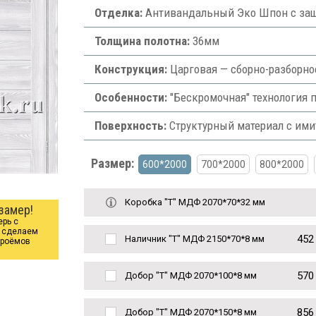
Отделка:
Антивандальный Эко Шпон с защ
Толщина полотна:
36мм
Конструкция:
Царговая — сборно-разборно
Особенности:
"Бескромочная" технология п
Поверхность:
Структурный материал с им
Размер:
600*2000
700*2000
800*2000
Коробка "Т" МДФ 2070*70*32 мм
замер!
ерь с
ы сделаем
452
Наличник "Т" МДФ 2150*70*8 мм
проёмов
570
Добор "Т" МДФ 2070*100*8 мм
856
Добор "Т" МДФ 2070*150*8 мм