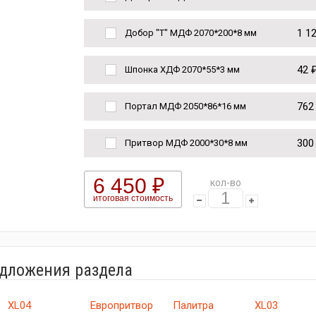
1 1
Добор "Т" МДФ 2070*200*8 мм
42 
Шпонка ХДФ 2070*55*3 мм
762
Портал МДФ 2050*86*16 мм
300
Притвор МДФ 2000*30*8 мм
6 450 ₽
кол-во
итоговая стоимость
едложения раздела
XL04
Европритвор
Палитра
XL03