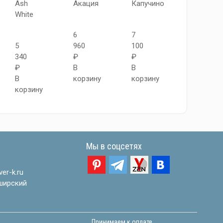
Ash
Акация
Капучино
Riviera
White
Ice
6
7
5
960
100
6
340
₽
₽
450
₽
В
В
₽
В
корзину
корзину
В
корзину
корзину
Мы в соцсетях
er-k.ru
ширский
Принимаем к оплате