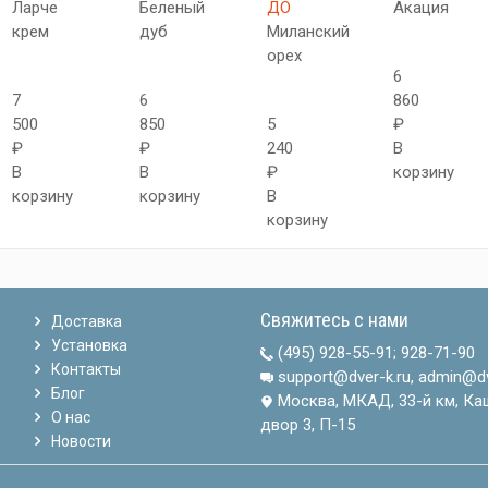
Ларче
Беленый
ДО
Акация
крем
дуб
Миланский
орех
6
7
6
860
500
850
5
₽
₽
₽
240
В
В
В
₽
корзину
корзину
корзину
В
корзину
Свяжитесь с нами
Доставка
Установка
(495) 928-55-91
;
928-71-90
Контакты
support@dver-k.ru, admin@dv
Блог
Москва, МКАД, 33-й км, Ка
О нас
двор 3, П-15
Новости