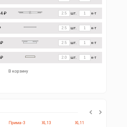
24 ₽
шт.
к-т
₽
шт.
к-т
 ₽
шт.
к-т
 ₽
шт.
к-т
В корзину
Прима-3
XL13
XL11
Браво-21