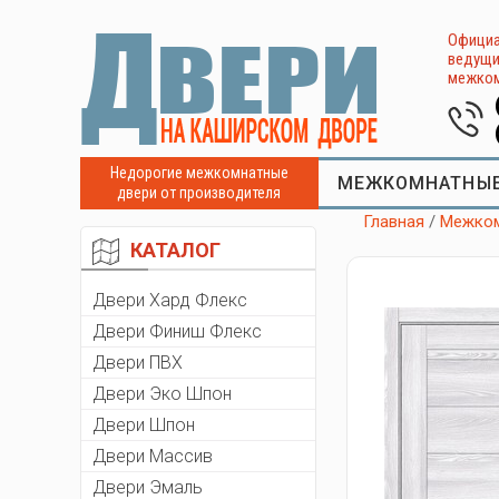
Официа
ведущи
межком
Недорогие межкомнатные
МЕЖКОМНАТНЫЕ
двери от производителя
Главная
/
Межком
КАТАЛОГ
Двери Хард Флекс
Двери Финиш Флекс
Двери ПВХ
Двери Эко Шпон
Двери Шпон
Двери Массив
Двери Эмаль