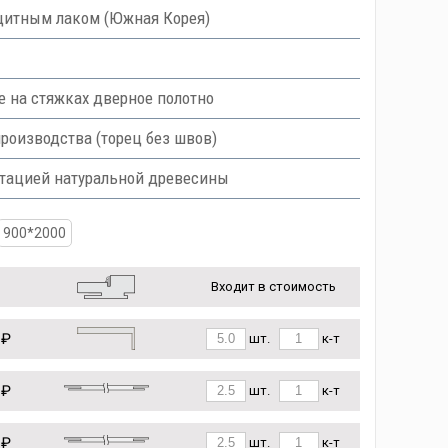
итным лаком (Южная Корея)
е на стяжках дверное полотно
роизводства (торец без швов)
итацией натуральной древесины
900*2000
Входит в стоимость
 ₽
шт.
к-т
 ₽
шт.
к-т
 ₽
шт.
к-т