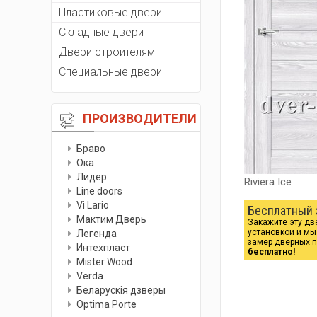
Пластиковые двери
Складные двери
Двери строителям
Специальные двери
ПРОИЗВОДИТЕЛИ
Браво
Ока
Лидер
Riviera Ice
Line doors
Vi Lario
Бесплатный 
Мактим Дверь
Закажите эту дв
установкой и м
Легенда
замер дверных 
Интехпласт
бесплатно!
Мister Wood
Verda
Беларускiя дзверы
Optima Porte