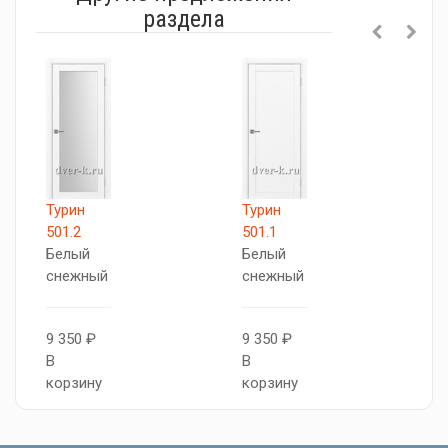
раздела
Турин
Турин
Т
501.2
501.1
5
Белый
Белый
Б
снежный
снежный
с
9 350 ₽
9 350 ₽
1
В
В
В
корзину
корзину
к