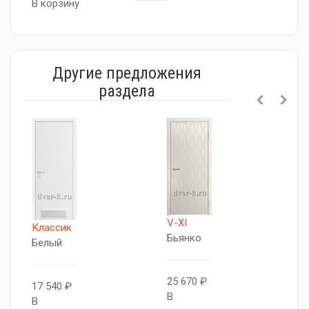
В корзину
Другие предложения
раздела
V-XI
R
Классик
Бьянко
Л
Белый
б
25 670 ₽
17 540 ₽
В
2
В