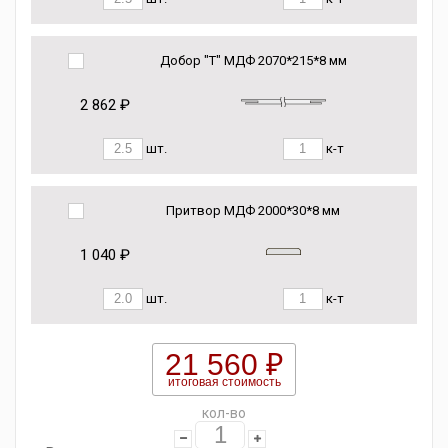
Добор "Т" МДФ 2070*215*8 мм
2 862 ₽
шт.
к-т
Притвор МДФ 2000*30*8 мм
1 040 ₽
шт.
к-т
21 560 ₽
итоговая стоимость
кол-во