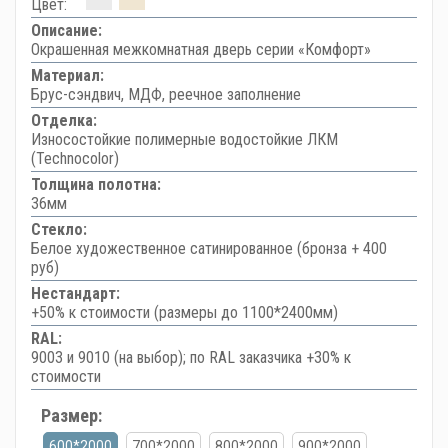
Цвет:
Описание:
Окрашенная межкомнатная дверь серии «Комфорт»
Материал:
Брус-сэндвич, МДФ, реечное заполнение
Отделка:
Износостойкие полимерные водостойкие ЛКМ
(Technocolor)
Толщина полотна:
36мм
Стекло:
Белое художественное сатинированное (бронза + 400
руб)
Нестандарт:
+50% к стоимости (размеры до 1100*2400мм)
RAL:
9003 и 9010 (на выбор); по RAL заказчика +30% к
стоимости
Размер:
600*2000
700*2000
800*2000
900*2000