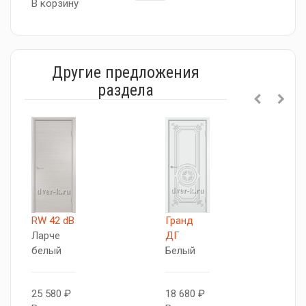
В корзину
Другие предложения
раздела
RW 42 dB
Гранд
П
Ларче
ДГ
Д
белый
Белый
Б
25 580 ₽
18 680 ₽
1