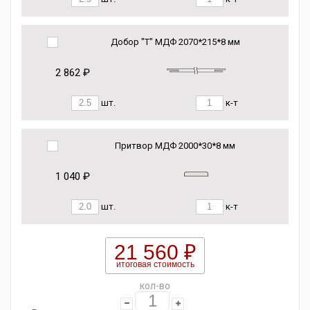
Добор "Т" МДФ 2070*215*8 мм
2 862 ₽
шт.
к-т
Притвор МДФ 2000*30*8 мм
1 040 ₽
шт.
к-т
21 560 ₽
итоговая стоимость
кол-во