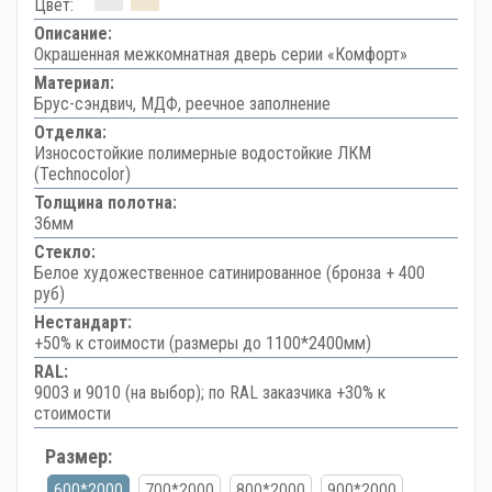
Цвет:
Описание:
Окрашенная межкомнатная дверь серии «Комфорт»
Материал:
Брус-сэндвич, МДФ, реечное заполнение
Отделка:
Износостойкие полимерные водостойкие ЛКМ
(Technocolor)
Толщина полотна:
36мм
Стекло:
Белое художественное сатинированное (бронза + 400
руб)
Нестандарт:
+50% к стоимости (размеры до 1100*2400мм)
RAL:
9003 и 9010 (на выбор); по RAL заказчика +30% к
стоимости
Размер:
600*2000
700*2000
800*2000
900*2000