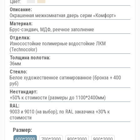
Цвет:
Описание:
Окрашенная межкомнатная дверь серии «Комфорт»
Материал:
Брус-сэндвич, МДФ, реечное заполнение
Отделка:
Износостойкие полимерные водостойкие ЛКМ
(Technocolor)
Толщина полотна:
36мм
Стекло:
Белое художественное сатинированное (бронза + 400
руб)
Нестандарт:
+50% к стоимости (размеры до 1100*2400мм)
RAL:
9003 и 9010 (на выбор); по RAL заказчика +30% к
стоимости
Размер:
600*2000
700*2000
800*2000
900*2000