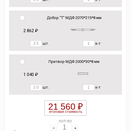
Добор "Т" МДФ 2070*215*8 мм
2 862 ₽
шт.
к-т
Притвор МДФ 2000*30*8 мм
1 040 ₽
шт.
к-т
21 560 ₽
итоговая стоимость
кол-во