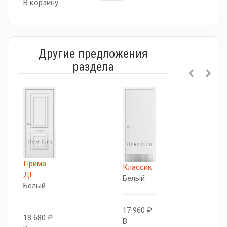
В корзину
Другие предложения
раздела
Прима
П
Классик
ДГ
Д
Белый
Белый
Б
17 960 ₽
18 680 ₽
2
В