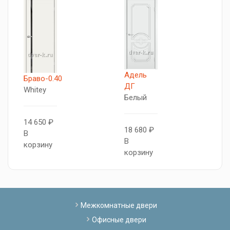
Адель
Браво-0.40
К
ДГ
Whitey
Б
Белый
14 650 ₽
1
18 680 ₽
В
В
В
корзину
к
корзину
Межкомнатные двери
Офисные двери