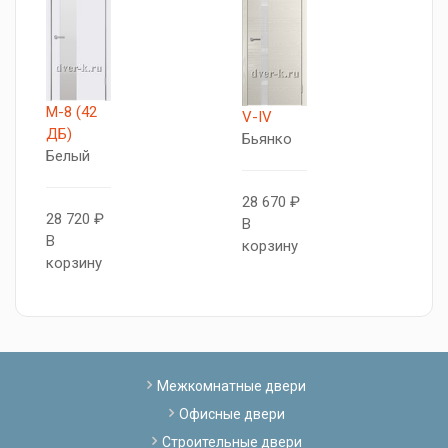
М-8 (42
V-IV
V
ДБ)
Бьянко
Б
Белый
28 670 ₽
2
28 720 ₽
В
В
В
корзину
к
корзину
Межкомнатные двери
Офисные двери
Строительные двери