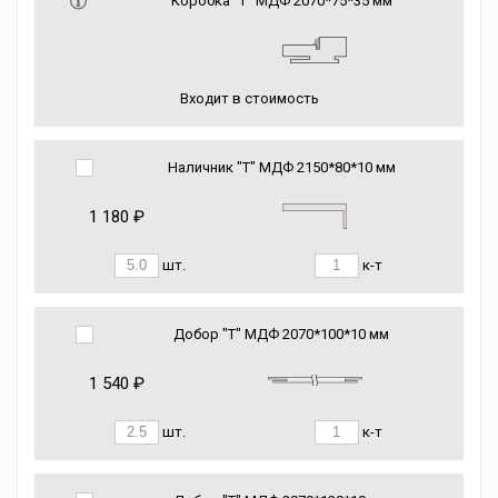
Коробка “Т” МДФ 2070*75*35 мм
Входит в стоимость
Наличник "Т" МДФ 2150*80*10 мм
1 180 ₽
шт.
к-т
Добор "Т" МДФ 2070*100*10 мм
1 540 ₽
шт.
к-т